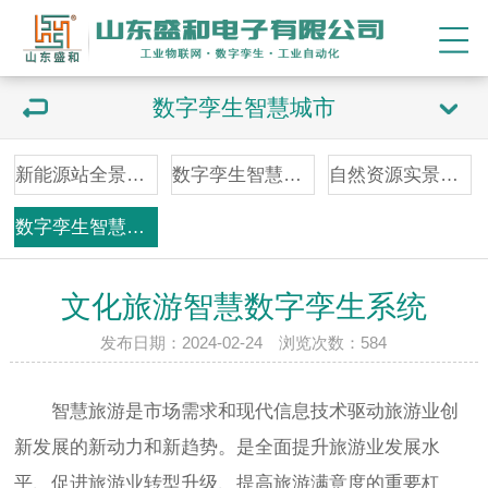
数字孪生智慧城市
新能源站全景监控
数字孪生智慧电网
自然资源实景三维
数字孪生智慧城市
文化旅游智慧数字孪生系统
发布日期：2024-02-24 浏览次数：
584
智慧旅游是市场需求和现代信息技术驱动旅游业创
新发展的新动力和新趋势。是全面提升旅游业发展水
平、促进旅游业转型升级、提高旅游满意度的重要杠