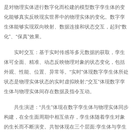
是对物理实体进行数字化而松建的模型数字孪生体的变
化能够真实反映现实世界中的物理实体的变化。数字孪
生体能够实现双向映射、数据连接和状态交互，起到“数
化”、“保真”效果。
实时交互：基于实时传感等多元数据的获取，孪生
体可全面、精准、动态反映物理对象的状态变化，包括
外观、性能、位置、异常等。“实时”体现数字孪生体所处
状态是物理实体状态的实时虚拟映射;“交互”体现数字孪
生体与物理实体间存在数据及指令互动。
共生演进：“共生”体现在数字孪生体与物理实体同步
构建，在全生面周期中相互依存，孪生体随着孪生对象
的生长而不断演变。共智体现在三个层面:孪生体与孪生