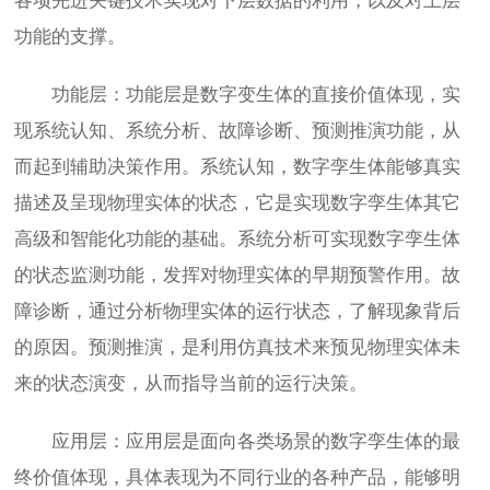
各项先进关键技术实现对下层数据的利用，以及对上层
功能的支撑。
功能层：功能层是数字变生体的直接价值体现，实
现系统认知、系统分析、故障诊断、预测推演功能，从
而起到辅助决策作用。系统认知，数字孪生体能够真实
描述及呈现物理实体的状态，它是实现数字孪生体其它
高级和智能化功能的基础。系统分析可实现数字孪生体
的状态监测功能，发挥对物理实体的早期预警作用。故
障诊断，通过分析物理实体的运行状态，了解现象背后
的原因。预测推演，是利用仿真技术来预见物理实体未
来的状态演变，从而指导当前的运行决策。
应用层：应用层是面向各类场景的数字孪生体的最
终价值体现，具体表现为不同行业的各种产品，能够明