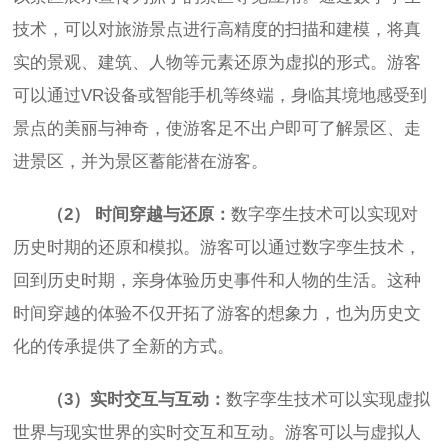
技术，可以对旅游景点进行高精度的扫描和建模，将真
实的景观、建筑、人物等元素还原为虚拟的形式。游客
可以通过VR设备或智能手机等终端，身临其境地感受到
景点的美丽与神奇，使游客足不出户即可了解景区、走
进景区，并为景区蓄能潜在游客。
（2） 时间穿越与还原：
数字孪生技术可以实现对
历史时期的还原和模拟。游客可以通过数字孪生技术，
回到历史时期，亲身体验历史事件和人物的生活。这种
时间穿越的体验不仅开拓了游客的想象力，也为历史文
化的传承提供了全新的方式。
（3）实时交互与互动：
数字孪生技术可以实现虚拟
世界与现实世界的实时交互和互动。游客可以与虚拟人