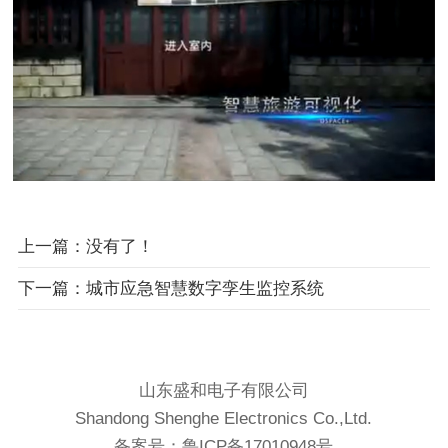
上一篇：没有了！
下一篇：城市应急智慧数字孪生监控系统
山东盛和电子有限公司
Shandong Shenghe Electronics Co.,Ltd.
备案号：
鲁ICP备17010948号