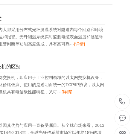
式
内大都采用分布式光纤测温系统对隧道内每个回路和环境
位和报警。光纤测温系统实时监测电缆表面温度和隧道环
警判断等功能高度集成，具有高可靠···
[详情]
换机的区别
网交换机，即应用于工业控制领域的以太网交换机设备，
价格低廉、使用的是透明而统一的TCP/IP协议，以太网
机具有电信级性能特征，又可···
[详情]
1
因其优势与应用一直备受瞩目。从全球市场来看，2013
014至2018年，全球光纤传感器市场将以年均18%的增