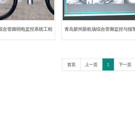
综合管廊弱电监控系统工程
青岛胶州新机场综合管廊监控与报
首页
上一页
1
下一页