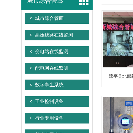
城市综合管廊
城市综合管廊
高压线路在线监测
变电站在线监测
配电网在线监测
滦平县北部
数字孪生系统
工业控制设备
行业专用设备