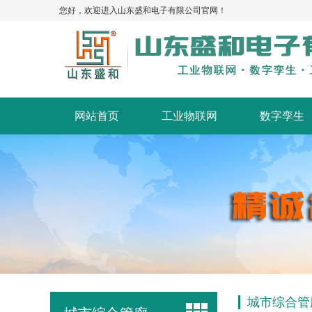
您好，欢迎进入山东盛和电子有限公司官网！
网站首页
工业物联网
数字孪生
城市综合管