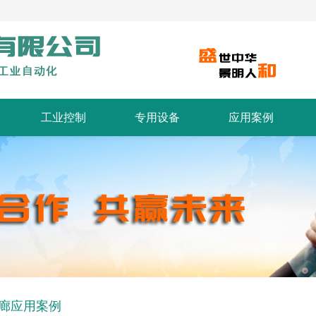
工业控制
专用设备
应用案例
廊应用案例