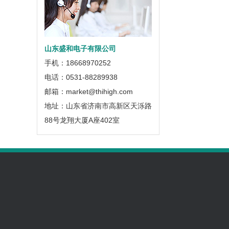
山东盛和电子有限公司
手机：18668970252
电话：0531-88289938
邮箱：market@thihigh.com
地址：山东省济南市高新区天泺路
88号龙翔大厦A座402室