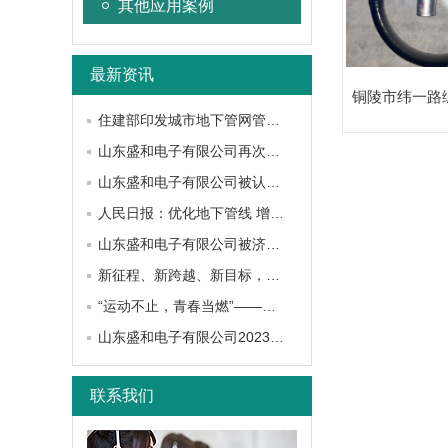
其他应用案例
最新资讯
铜陵市纬一路
住建部印发城市地下管网管廊“两重”建设可复制政策机制清单(第一批)
山东盛和电子有限公司再次被认定为“高新技术企业”
山东盛和电子有限公司被认定为山东省瞪羚企业
人民日报：优化地下管线 增强城市韧性
山东盛和电子有限公司被济南市工信局认定为瞪羚企业
新征程、新跨越、新目标，山东盛和电子有限公司召开2023年度总结表彰大会
“运动不止，青春当燃”——山东盛和电子有限公司第一届篮球比赛圆满结束！
山东盛和电子有限公司2023年年中研讨会圆满召开
联系我们