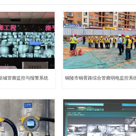
新城管廊监控与报警系统
铜陵市铜胥路综合管廊弱电监控系