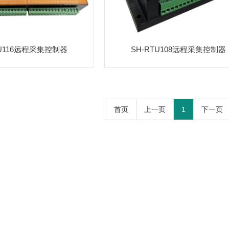
TU116远程采集控制器
SH-RTU108远程采集控制器
首页
上一页
1
下一页